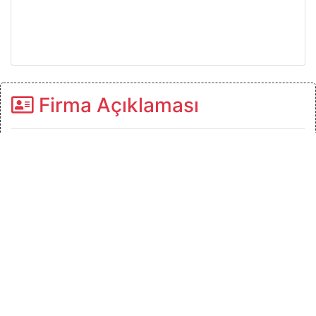
Firma Açıklaması
Halı - stor - koltuk - yorgan - battaniye
Anahtar Kelimeler
Bera
halı
yıkama
Haritada ki Yerimiz